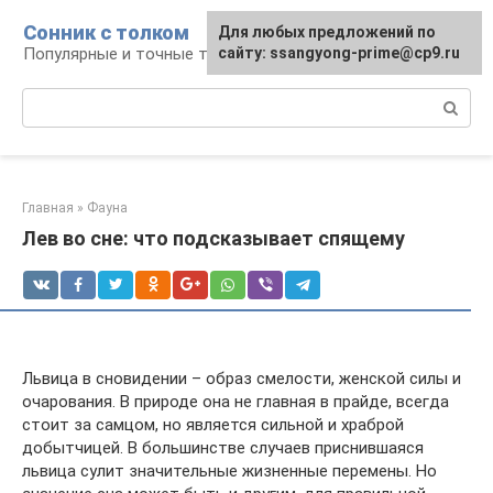
Перейти
Сонник с толком
Для любых предложений по
к
Популярные и точные толкования снов
сайту: ssangyong-prime@cp9.ru
контенту
Поиск:
Главная
»
Фауна
Лев во сне: что подсказывает спящему
Львица в сновидении – образ смелости, женской силы и
очарования. В природе она не главная в прайде, всегда
стоит за самцом, но является сильной и храброй
добытчицей. В большинстве случаев приснившаяся
львица сулит значительные жизненные перемены. Но