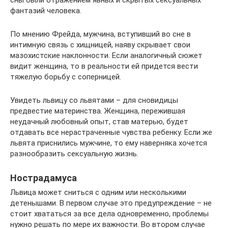
сны были отражением явных и скрытых сексуальных
фантазий человека.
По мнению Фрейда, мужчина, вступивший во сне в
интимную связь с хищницей, наяву скрывает свои
мазохистские наклонности. Если аналогичный сюжет
видит женщина, то в реальности ей придется вести
тяжелую борьбу с соперницей.
Увидеть львицу со львятами – для сновидицы
предвестие материнства. Женщина, пережившая
неудачный любовный опыт, став матерью, будет
отдавать все нерастраченные чувства ребенку. Если же
львята приснились мужчине, то ему наверняка хочется
разнообразить сексуальную жизнь.
Нострадамуса
Львица может сниться с одним или несколькими
детенышами. В первом случае это предупреждение – не
стоит хвататься за все дела одновременно, проблемы
нужно решать по мере их важности. Во втором случае