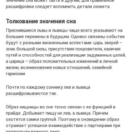
значение сна может быть и другим, для правильной
расшифровки следует вспомнить детали сюжета.
Толкование значения сна
Приснившиеся львы и львицы чаще всего указывают на
большие перемены в будущем. Однако связаны события
будут с разными жизненными аспектами: царь зверей –
знак большой силы, присутствия покровителя, наличия
путей и способностей для реализации задуманных целей,
а царица – образ положительных изменений в личной
жизни, возникновения новых отношений, семейной
гармонии.
Почти по каждому соннику лев и львица
расшифровываются так.
Образ хищницы во сне тесно связан с ее функцией в
прайде. Добывает пищу не лев, а львица. Причем
охотятся самки группой. Поэтому в сновидении образ
отражает успешное взаимодействие с партнерами при
реализации важного дела.