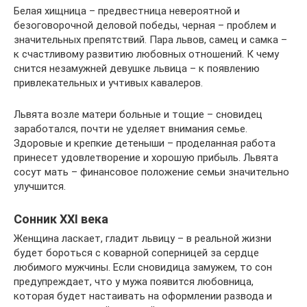
Белая хищница – предвестница невероятной и
безоговорочной деловой победы, черная – проблем и
значительных препятствий. Пара львов, самец и самка –
к счастливому развитию любовных отношений. К чему
снится незамужней девушке львица – к появлению
привлекательных и учтивых кавалеров.
Львята возле матери больные и тощие – сновидец
заработался, почти не уделяет внимания семье.
Здоровые и крепкие детеныши – проделанная работа
принесет удовлетворение и хорошую прибыль. Львята
сосут мать – финансовое положение семьи значительно
улучшится.
Сонник XXI века
Женщина ласкает, гладит львицу – в реальной жизни
будет бороться с коварной соперницей за сердце
любимого мужчины. Если сновидица замужем, то сон
предупреждает, что у мужа появится любовница,
которая будет настаивать на оформлении развода и