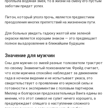
проплыла водяная змея, то в жизни на смену его пустым
заботам придет успех.
Питон, который уполз прочь, является предвестием
преодоления многих препятствий на жизненном пути.
Для больных увидеть гадюку желтой или зеленой
окраски является хорошим знаком — это предвещает
полное выздоровление в ближайшем будущем.
Значение для мужчин
Сны для мужчин со змеей разные толкователи трактуют
по-своему. Знаменитый психоаналитик Фрейд считает,
что если мужчина спокойно наблюдает за движением
гада в ночном видении и не испытывает ужаса, это
свидетельствует о проявлении его мужской силы и
готовности к экспериментам с половым партнером.
Миллер и болгарская предсказательница Ванга едины во
мнении, что этот символ не сулит ничего хорошего, а
предупреждает спящего о наступлении сложного