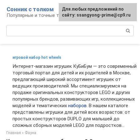
Перейти
Сонник с толком
Для любых предложений по
к
Популярные и точные толкования снов
сайту: ssangyong-prime@cp9.ru
контенту
Поиск:
игровой набор hot wheels
Интернет-магазин игрушек КуБиБум — это современный
торговый портал для детей и их родителей в Москве,
предлагающий широкий ассортимент игрушек от
ведущих производителей. Мы специализируемся на
продаже оригинальных конструкторов LEGO и других
популярных брендов, развивающих игр, коллекционных
моделей и тематических
наборов
. В нашем каталоге
представлены игрушки для детей всех возрастов: от
простых конструкторов DUPLO для малышей до
сложных сборных моделей LEGO для подростков...
Главная
»
Фауна