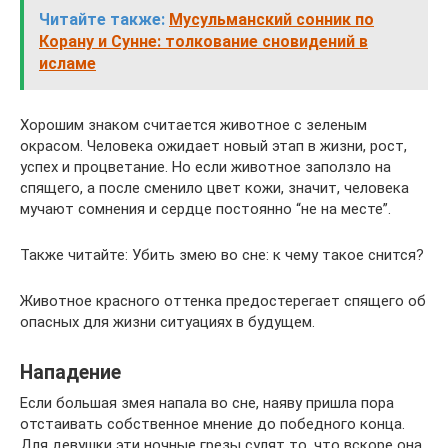
Читайте также:
Мусульманский сонник по
Корану и Cунне: толкование сновидений в
исламе
Хорошим знаком считается животное с зеленым
окрасом. Человека ожидает новый этап в жизни, рост,
успех и процветание. Но если животное заползло на
спящего, а после сменило цвет кожи, значит, человека
мучают сомнения и сердце постоянно “не на месте”.
Также читайте: Убить змею во сне: к чему такое снится?
Животное красного оттенка предостерегает спящего об
опасных для жизни ситуациях в будущем.
Нападение
Если большая змея напала во сне, наяву пришла пора
отстаивать собственное мнение до победного конца.
Для девушки эти ночные грезы сулят то, что вскоре она