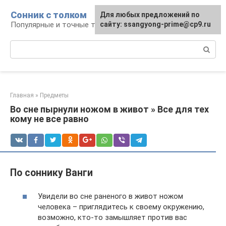
Перейти
Сонник с толком
Для любых предложений по
к
Популярные и точные толкования снов
сайту: ssangyong-prime@cp9.ru
контенту
Поиск:
Главная
»
Предметы
Во сне пырнули ножом в живот » Все для тех
кому не все равно
По соннику Ванги
Увидели во сне раненого в живот ножом
человека – приглядитесь к своему окружению,
возможно, кто-то замышляет против вас