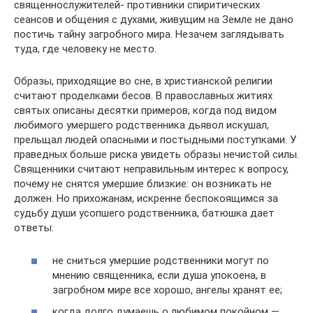
священнослужителей- противники спиритических
сеансов и общения с духами, живущим на Земле не дано
постичь тайну загробного мира. Незачем заглядывать
туда, где человеку не место.
Образы, приходящие во сне, в христианской религии
считают проделками бесов. В православных житиях
святых описаны десятки примеров, когда под видом
любимого умершего родственника дьявол искушал,
прельщал людей опасными и постыдными поступками. У
праведных больше риска увидеть образы нечистой силы.
Священники считают неправильным интерес к вопросу,
почему не снятся умершие близкие: он возникать не
должен. Но прихожанам, искренне беспокоящимся за
судьбу души усопшего родственника, батюшка дает
ответы:
не сниться умершие родственники могут по
мнению священника, если душа упокоена, в
загробном мире все хорошо, ангелы хранят ее;
когда долго думаешь о любимом покойном —