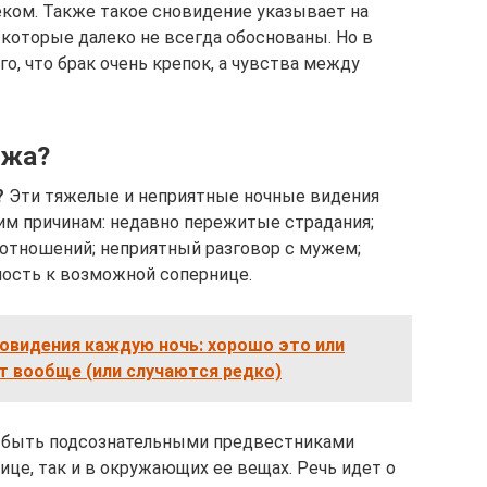
ком. Также такое сновидение указывает на
 которые далеко не всегда обоснованы. Но в
о, что брак очень крепок, а чувства между
ужа?
?
Эти тяжелые и неприятные ночные видения
им причинам: недавно пережитые страдания;
отношений; неприятный разговор с мужем;
ность к возможной сопернице.
овидения каждую ночь: хорошо это или
ет вообще (или случаются редко)
ут быть подсознательными предвестниками
це, так и в окружающих ее вещах. Речь идет о