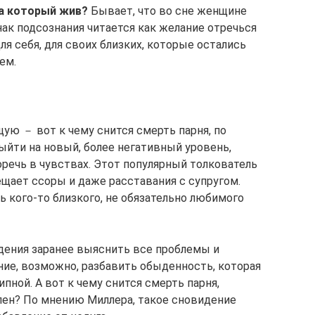
а который жив?
Бывает, что во сне женщине
ак подсознания читается как желание отречься
ля себя, для своих близких, которые остались
ем.
ю － вот к чему снится смерть парня, по
йти на новый, более негативный уровень,
оречь в чувствах. Этот популярный толкователь
щает ссоры и даже расставания с супругом.
 кого-то близкого, не обязательно любимого
дения заранее выяснить все проблемы и
ие, возможно, разбавить обыденность, которая
пной. А вот к чему снится смерть парня,
лен? По мнению Миллера, такое сновидение