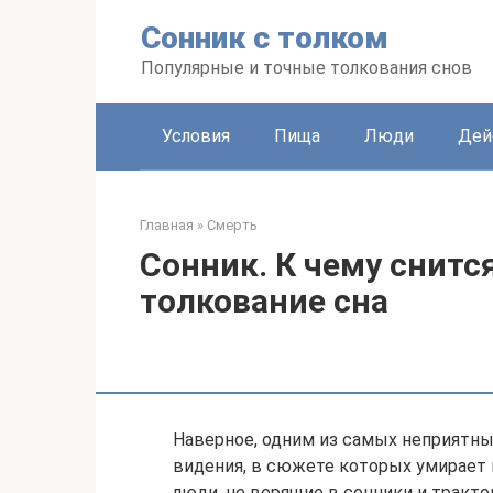
Перейти
Сонник с толком
к
контенту
Популярные и точные толкования снов
Условия
Пища
Люди
Дей
Главная
»
Смерть
Сонник. К чему снится
толкование сна
Наверное, одним из самых неприятны
видения, в сюжете которых умирает к
люди, не верящие в сонники и тракто