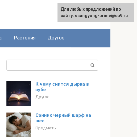
Для любых предложений по
сайту: ssangyong-prime@cp9.ru
а
Растения
Другое
Поиск:
К чему снится дырка в
зубе
Другое
Сонник черный шарф на
шее
Предметы