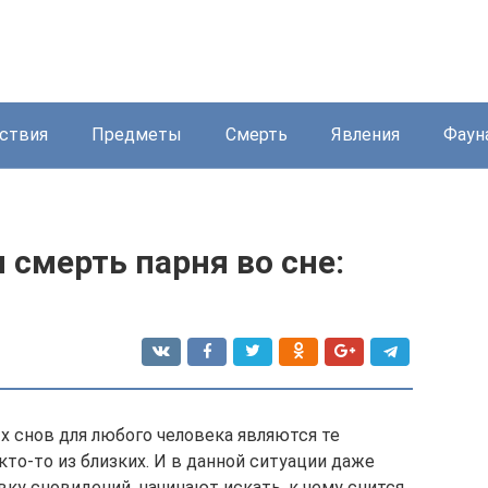
ствия
Предметы
Смерть
Явления
Фаун
 смерть парня во сне:
х снов для любого человека являются те
то-то из близких. И в данной ситуации даже
вку сновидений, начинают искать, к чему снится